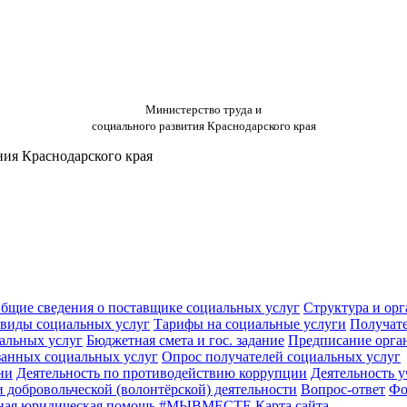
Министерство труда и
социального развития Краснодарского края
ния Краснодарского края
бщие сведения о поставщике социальных услуг
Структура и ор
виды социальных услуг
Тарифы на социальные услуги
Получат
альных услуг
Бюджетная смета и гос. задание
Предписание орга
азанных социальных услуг
Опрос получателей социальных услуг
ни
Деятельность по противодействию коррупции
Деятельность 
 добровольческой (волонтёрской) деятельности
Вопрос-ответ
Фо
ная юридическая помощь
#МЫВМЕСТЕ
Карта сайта