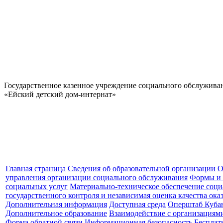
Государственное казенное учреждение социального обслужива
«Ейский детский дом-интернат»
Главная страница
Сведения об образовательной организации
О
управления организации социального обслуживания
Формы и 
социальных услуг
Материально-техническое обеспечение соци
государственного контроля и независимая оценка качества ок
Дополнительная информация
Доступная среда
Оперштаб Куба
Дополнительное образование
Взаимодействие с организациями
Форма обратной связи
Информационная безопасность
Бесплат