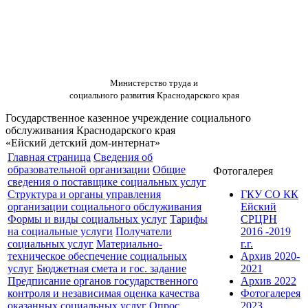
Министерство труда и
социального развития Краснодарского края
Государственное казенное учреждение социального
обслуживания Краснодарского края
«Ейский детский дом-интернат»
Главная страница
Сведения об
образовательной организации
Общие
Фотогалерея
сведения о поставщике социальных услуг
Структура и органы управления
ГКУ СО КК
организации социального обслуживания
Ейский
Формы и виды социальных услуг
Тарифы
СРЦРН
на социальные услуги
Получатели
2016 -2019
социальных услуг
Материально-
г.г.
техническое обеспечение социальных
Архив 2020-
услуг
Бюджетная смета и гос. задание
2021
Предписание органов государственного
Архив 2022
контроля и независимая оценка качества
Фотогалерея
оказанных социальных услуг
Опрос
2023