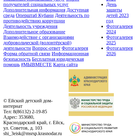
получателей социальных услуг
День
Дополнительная информация
Доступная
защиты
среда
Оперштаб Кубани
Деятельность по
детей 2023
противодействию коррупции
год
Деятельность учреждения
Фотогалерея
Дополнительное образование
2024
Взаимодействие с организациями
Фотогалерея
добровольческой (волонтёрской)
2025
деятельности
Вопрос-ответ
Фотогалерея
Фотогалерея
Форма обратной связи
Информационная
2026
безопасность
Бесплатная юридическая
помощь
#МЫВМЕСТЕ
Карта сайта
©
Ейский детский дом-
интернат
Тел:
8(86132) 2-19-85
Адрес:
353680,
Краснодарский край, г. Ейск,
ул. Советов, д. 103
shi_3eisk@msrsp.krasnodar.ru