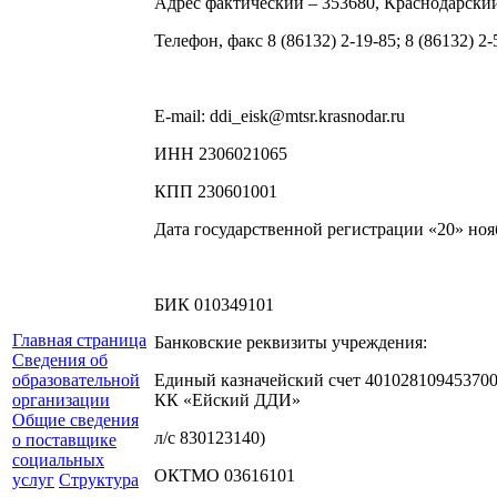
Адрес фактический – 353680, Краснодарский к
Телефон, факс 8 (86132) 2-19-85; 8 (86132) 2-
E-mail: ddi_eisk@mtsr.krasnodar.ru
ИНН 2306021065
КПП 230601001
Дата государственной регистрации «20» ноя
БИК 010349101
Главная страница
Банковские реквизиты учреждения:
Сведения об
образовательной
Единый казначейский счет 40102810945370
организации
КК «Ейский ДДИ»
Общие сведения
л/с 830123140)
о поставщике
социальных
ОКТМО 03616101
услуг
Структура