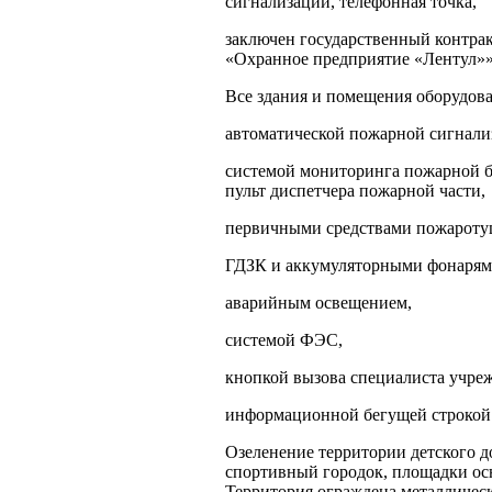
сигнализации, телефонная точка,
заключен государственный контра
«Охранное предприятие «Лентул»»
Все здания и помещения оборудов
автоматической пожарной сигнали
системой мониторинга пожарной б
пульт диспетчера пожарной части,
первичными средствами пожароту
ГДЗК и аккумуляторными фонарям
аварийным освещением,
системой ФЭС,
кнопкой вызова специалиста учреж
информационной бегущей строкой
Озеленение территории детского д
спортивный городок, площадки ос
Территория ограждена металличес