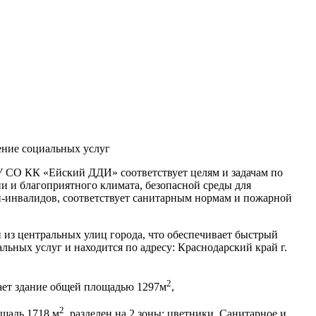
ение социальных услуг
У СО КК «Ейский ДДИ» соответствует целям и задачам по
 и благоприятного климата, безопасной среды для
й-инвалидов, соответствует санитарным нормам и пожарной
из центральных улиц города, что обеспечивает быстрый
льных услуг и находится по адресу: Краснодарский край г.
2
ет здание общей площадью 1297м
,
2
ощадь 1718 м
, разделен на 2 зоны: цветники. Санитарное и