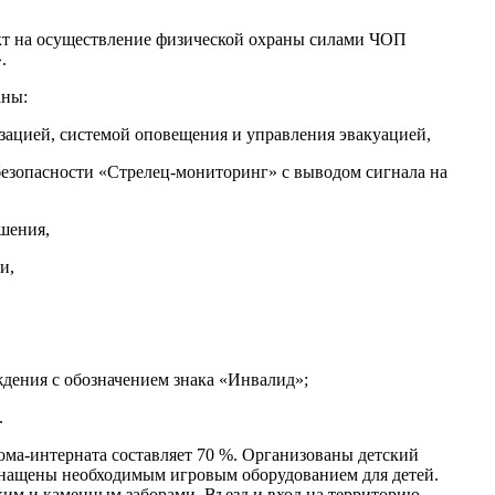
кт на осуществление физической охраны силами ЧОП
.
аны:
зацией, системой оповещения и управления эвакуацией,
езопасности «Стрелец-мониторинг» с выводом сигнала на
шения,
и,
дения с обозначением знака «Инвалид»;
.
ома-интерната составляет 70 %. Организованы детский
нащены необходимым игровым оборудованием для детей.
ким и каменным заборами. Въезд и вход на территорию