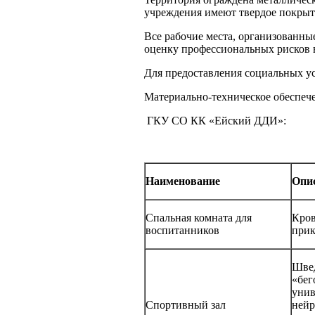
учреждения имеют твердое покрыт
Все рабочие места, организованны
оценку профессиональных рисков в
Для предоставления социальных у
Материально-техническое обеспеч
ГКУ СО КК «Ейский ДДИ»:
Наименование
Опи
Спальная комната для
Кров
воспитанников
прик
Швед
«бег
унив
Спортивный зал
нейр