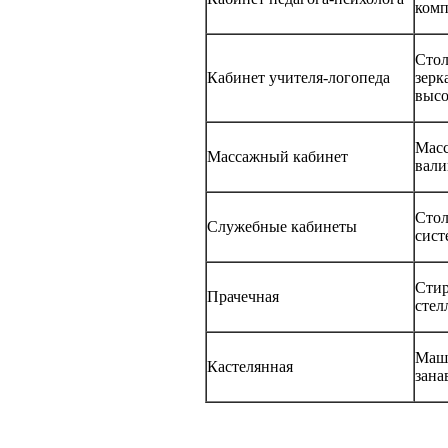
комп
Стол
Кабинет учителя-логопеда
зерк
высо
Масс
Массажный кабинет
вали
Стол
Служебные кабинеты
сист
Стир
Прачечная
стел
Маши
Кастелянная
зана