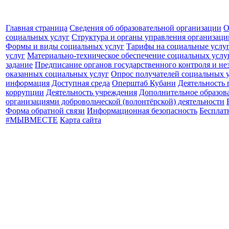
Главная страница
Сведения об образовательной организации
О
социальных услуг
Структура и органы управления организац
Формы и виды социальных услуг
Тарифы на социальные услу
услуг
Материально-техническое обеспечение социальных услу
задание
Предписание органов государственного контроля и не
оказанных социальных услуг
Опрос получателей социальных 
информация
Доступная среда
Оперштаб Кубани
Деятельность
коррупции
Деятельность учреждения
Дополнительное образов
организациями добровольческой (волонтёрской) деятельности
Форма обратной связи
Информационная безопасность
Бесплат
#МЫВМЕСТЕ
Карта сайта