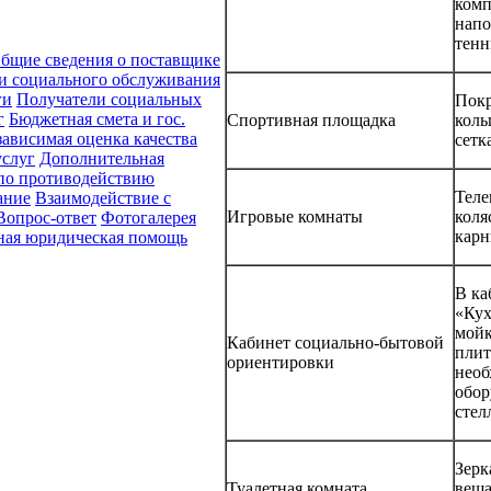
комп
напо
тенн
бщие сведения о поставщике
ии социального обслуживания
ги
Получатели социальных
Покр
г
Бюджетная смета и гос.
Спортивная площадка
коль
зависимая оценка качества
сетк
услуг
Дополнительная
 по противодействию
Теле
ание
Взаимодействие с
Игровые комнаты
коля
Вопрос-ответ
Фотогалерея
карн
ная юридическая помощь
В ка
«Кух
мойк
Кабинет социально-бытовой
плит
ориентировки
необ
обор
стел
Зерк
Туалетная комната
веша