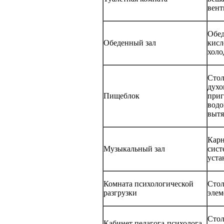
вент
Обед
Обеденный зал
кисл
холо
Стол
духо
Пищеблок
приг
водо
вытя
Карн
Музыкальный зал
сист
уста
Комната психологической
Стол
разгрузки
элем
Стол
Кабинет педагога-психолога