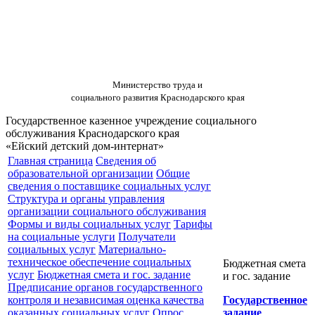
Министерство труда и
социального развития Краснодарского края
Государственное казенное учреждение социального
обслуживания Краснодарского края
«Ейский детский дом-интернат»
Главная страница
Сведения об
образовательной организации
Общие
сведения о поставщике социальных услуг
Структура и органы управления
организации социального обслуживания
Формы и виды социальных услуг
Тарифы
на социальные услуги
Получатели
социальных услуг
Материально-
техническое обеспечение социальных
Бюджетная смета
услуг
Бюджетная смета и гос. задание
и гос. задание
Предписание органов государственного
контроля и независимая оценка качества
Государственное
оказанных социальных услуг
Опрос
задание