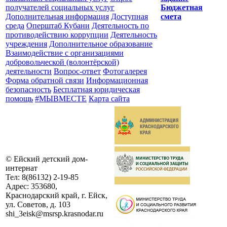
получателей социальных услуг
Бюджетная
Дополнительная информация
Доступная
смета
среда
Оперштаб Кубани
Деятельность по
противодействию коррупции
Деятельность
учреждения
Дополнительное образование
Взаимодействие с организациями
добровольческой (волонтёрской)
деятельности
Вопрос-ответ
Фотогалерея
Форма обратной связи
Информационная
безопасность
Бесплатная юридическая
помощь
#МЫВМЕСТЕ
Карта сайта
©
Ейский детский дом-
интернат
Тел:
8(86132) 2-19-85
Адрес:
353680,
Краснодарский край, г. Ейск,
ул. Советов, д. 103
shi_3eisk@msrsp.krasnodar.ru