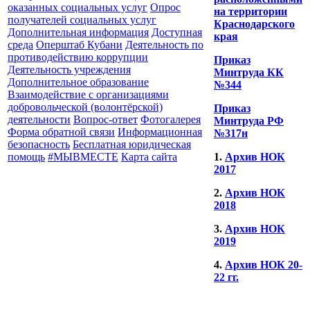
оказанных социальных услуг
Опрос
на территории
получателей социальных услуг
Краснодарского
Дополнительная информация
Доступная
края
среда
Оперштаб Кубани
Деятельность по
противодействию коррупции
Приказ
Деятельность учреждения
Минтруда КК
Дополнительное образование
№344
Взаимодействие с организациями
добровольческой (волонтёрской)
Приказ
деятельности
Вопрос-ответ
Фотогалерея
Минтруда РФ
Форма обратной связи
Информационная
№317н
безопасность
Бесплатная юридическая
помощь
#МЫВМЕСТЕ
Карта сайта
1.
Архив НОК
2017
2.
Архив НОК
2018
3.
Архив НОК
2019
4.
Архив НОК 20-
22 гг.