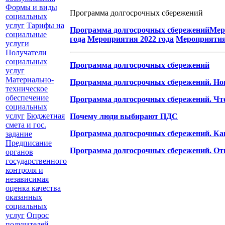
Формы и виды
Программа долгосрочных сбережений
социальных
услуг
Тарифы на
Программа долгосрочных сбережений
Мер
социальные
года
Мероприятия 2022 года
Мероприятия
услуги
Получатели
социальных
Программа долгосрочных сбережений
услуг
Материально-
Программа долгосрочных сбережений. Нов
техническое
обеспечение
Программа долгосрочных сбережений. Что
социальных
услуг
Бюджетная
Почему люди выбирают ПДС
смета и гос.
Программа долгосрочных сбережений. Как
задание
Предписание
Программа долгосрочных сбережений. От
органов
государственного
контроля и
независимая
оценка качества
оказанных
социальных
услуг
Опрос
получателей