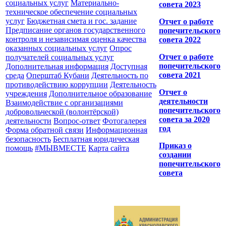
социальных услуг
Материально-
совета 2023
техническое обеспечение социальных
услуг
Бюджетная смета и гос. задание
Отчет о работе
Предписание органов государственного
попечительского
контроля и независимая оценка качества
совета 2022
оказанных социальных услуг
Опрос
Отчет о работе
получателей социальных услуг
попечительского
Дополнительная информация
Доступная
совета 2021
среда
Оперштаб Кубани
Деятельность по
противодействию коррупции
Деятельность
Отчет о
учреждения
Дополнительное образование
деятельности
Взаимодействие с организациями
попечительского
добровольческой (волонтёрской)
совета за 2020
деятельности
Вопрос-ответ
Фотогалерея
год
Форма обратной связи
Информационная
безопасность
Бесплатная юридическая
Приказ о
помощь
#МЫВМЕСТЕ
Карта сайта
создании
попечительского
совета